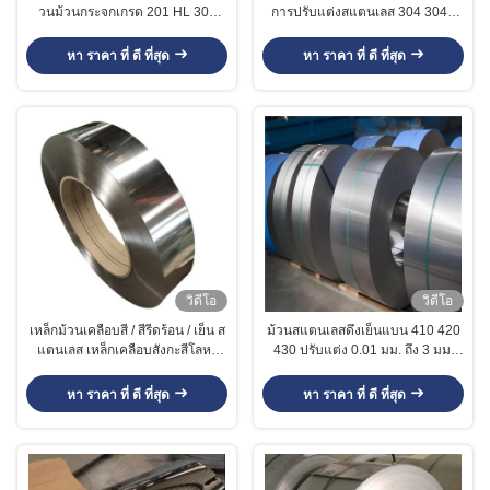
วนม้วนกระจกเกรด 201 HL 304
การปรับแต่งสแตนเลส 304 304L
310s
310
หา ราคา ที่ ดี ที่สุด
หา ราคา ที่ ดี ที่สุด
วิดีโอ
วิดีโอ
เหล็กม้วนเคลือบสี / สีรีดร้อน / เย็น ส
ม้วนสแตนเลสดึงเย็นแบน 410 420
แตนเลส เหล็กเคลือบสังกะสีโลหะ
430 ปรับแต่ง 0.01 มม. ถึง 3 มม.
เคลือบสีล่วงหน้า 3D PPGI ม้วน
Martensitic
หลังคา
หา ราคา ที่ ดี ที่สุด
หา ราคา ที่ ดี ที่สุด