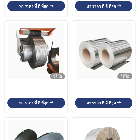
หา ราคา ที่ ดี ที่สุด
หา ราคา ที่ ดี ที่สุด
วิดีโอ
วิดีโอ
หา ราคา ที่ ดี ที่สุด
หา ราคา ที่ ดี ที่สุด