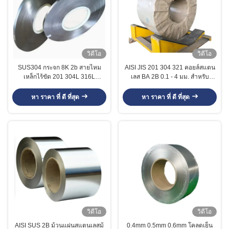
วิดีโอ
วิดีโอ
SUS304 กระจก 8K 2b สายไหม
AISI JIS 201 304 321 คอยล์สแตน
เหล็กไร้ขัด 201 304L 316L
เลส BA 2B 0.1 - 4 มม. สำหรับ
สายไหมเหล็ก 0.3-5.0mm 321
ตกแต่ง
310S 309S
หา ราคา ที่ ดี ที่สุด
หา ราคา ที่ ดี ที่สุด
วิดีโอ
วิดีโอ
AISI SUS 2B ม้วนแผ่นสแตนเลสม้
0.4mm 0.5mm 0.6mm โคลดเย็น