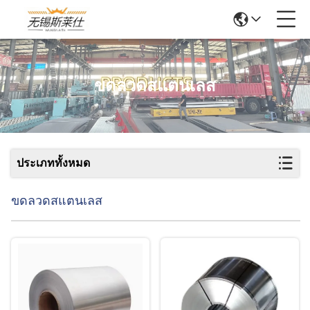
ขดลวดสแตนเลส
ประเภททั้งหมด
ขดลวดสแตนเลส